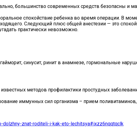
ально, большинство современных средств безопасны и ма
моральное спокойствие ребенка во время операции. В мом
оисходящего. Следующий плюс общей анестезии — это споко
угадать практически невозможно.
, гайморит, синусит, ринит в анамнезе, гормональные нар
ем известных методов профилактики простудных заболевани
рование иммунных сил организма – прием поливитаминов, 
o-dolzhny-znat-roditeli-i-kak-eto-lechitsya#ixzz6nqqtqclk