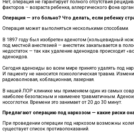
Нет, операция не гарантирует полного отсутствия рециди
факторов – возраста ребенка, аллергического фона орган
Операция — это больно? Что делать, если ребенку ст
Операция может выполняться несколькими способами.
В 1897 году был изобретен аденотом (кольцевидный нож
под местной анестезией — анестетик закапывается в полос
недостаток — так как удаление аденоидов происходит «вс
аденоидов.
Сегодня аденоиды во всем мире принято удалять под нар
И пациенту не наносится психологическая травма. Измен
радиоволновая, коблационная, лазерная.
В нашей ЛОР клинике мы применяем один из самых сов
наиболее безопасным и наименее травматичным. Адено
носоглотки. Времени это занимает от 20 до 30 минут.
Предлагают операцию под наркозом — какие риски он
При проведении операции под наркозом возможны колебан
существует список противопоказаний.