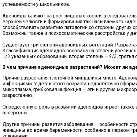
успеваемости у школьников.
Аденоиды влияют на рост лицевых костей, а следователь
верхней челюсти и формирования так называемого «аден
способствовать развитию патологии со стороны других о
Возможны также и психосоматические расстройства у де
Существует три степени аденоидных вегетаций. Разраста
Классификация аденоидов основана на степени увеличен
1/3 указанных образований, вторая степень – 2/3, третья
В чем причина аденоидных разрастаний? Может ли ад
Причин разрастания глоточной миндалины много. Аденоид
инфекциями. У детей этого возраста недостаточно сформ
микоплазма, грибковая инфекция — эти и другие микроо
разрастанию.
Определенную роль в развитии аденоидов играет также 
аллергены.
Другие причины развития заболевания — особенности стр
женщины во время беременности, особенно в первом тр
условиями.