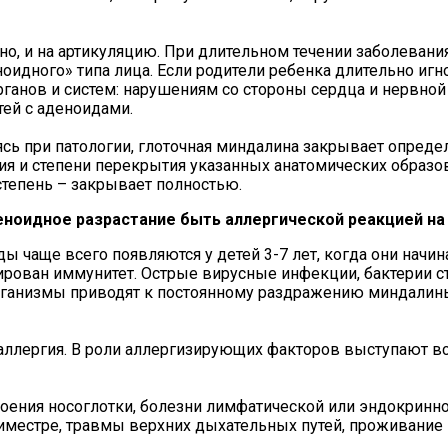
но, и на артикуляцию. При длительном течении заболеван
оидного» типа лица. Если родители ребенка длительно иг
рганов и систем: нарушениям со стороны сердца и нервной
тей с аденоидами.
ясь при патологии, глоточная миндалина закрывает опред
ия и степени перекрытия указанных анатомических образ
 степень – закрывает полностью.
еноидное разрастание быть аллергической реакцией на
ы чаще всего появляются у детей 3-7 лет, когда они начи
ирован иммунитет. Острые вирусные инфекции, бактерии ст
рганизмы приводят к постоянному раздражению миндалины,
аллергия. В роли аллергизирующих факторов выступают в
оения носоглотки, болезни лимфатической или эндокринно
иместре, травмы верхних дыхательных путей, проживание