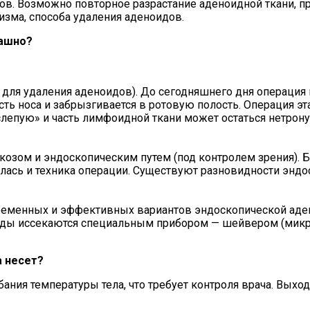
вов. Возможно повторное разрастание аденоидной ткани, пр
изма, способа удаления аденоидов.
рашно?
 для удаления аденоидов). До сегодняшнего дня операция
ть носа и забрызгивается в ротовую полость. Операция эта
лепую» и часть лимфоидной ткани может остаться нетронут
козом и эндоскопическим путем (под контролем зрения). Б
илась и техника операции. Существуют разновидности энд
ременных и эффективных вариантов эндоскопической аде
иды иссекаются специальным прибором — шейвером (микр
а несет?
ия температуры тела, что требует контроля врача. Выход 