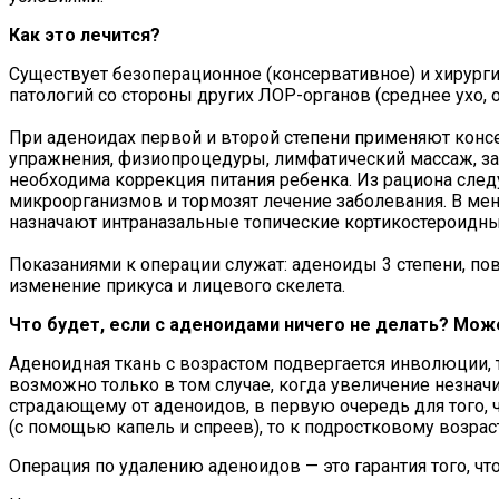
Как это лечится?
Существует безоперационное (консервативное) и хирурги
патологий со стороны других ЛОР-органов (среднее ухо,
При аденоидах первой и второй степени применяют конс
упражнения, физиопроцедуры, лимфатический массаж, за
необходима коррекция питания ребенка. Из рациона следу
микроорганизмов и тормозят лечение заболевания. В ме
назначают интраназальные топические кортикостероидны
Показаниями к операции служат: аденоиды 3 степени, пов
изменение прикуса и лицевого скелета.
Что будет, если с аденоидами ничего не делать? Мож
Аденоидная ткань с возрастом подвергается инволюции, т
возможно только в том случае, когда увеличение незнач
страдающему от аденоидов, в первую очередь для того,
(с помощью капель и спреев), то к подростковому возрас
Операция по удалению аденоидов — это гарантия того, чт