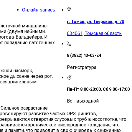
Онлайн-запись
г. Томск, ул. Тверская, д. 70
 глоточной миндалины.
ами (двумя небными,
634061, Томская область
рогова-Вальдейера. И
ют попадание патогенных
8 (3822) 43-03-24
Регистратура
яжной насморк,
кое дыхание через рот,
аться длительным
Пн-Пт 8:00-20:00, Сб 9:00-17:00
Вс - выходной
 Сильное разрастание
провоцируют развитие частых ОРЗ, ринитов,
ерекрываются отверстия слуховых труб в носоглотке, что
азвивается хроническое кислородное голодание, что
я и памяти, что приводит в свою очередь к снижению