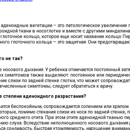
и аденоидные вегетации – это патологическое увеличение
фоидной ткани в носоглотке и вместе с другими миндалин
глоточное кольцо, которое еще носит название кольцо Пи
ого глоточного кольца — это защитная. Они предотвраща
то не так?
 носового дыхания. У ребенка отмечается постоянный зат
ых симптомов также выделяют: постоянное или периодичес
кание слизи по задней стенке глотки, что может сопровожд
численные симптомы, следует обратиться к врачу.
е степени аденоидного разрастания?
овится беспокойным, сопровождается сопением или храпом.
торые, помимо стекания слизи из носа по задней стенке, 
вного среднего отита. При этом отите аденоидной тканью п
ию слуха. Вследствие неполноценного носового дыхания р
ься сонливость, быстрая утомляемость, нарушение внимани