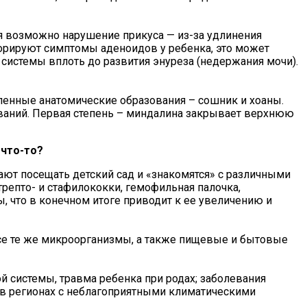
ия возможно нарушение прикуса — из-за удлинения
норируют симптомы аденоидов у ребенка, это может
 системы вплоть до развития энуреза (недержания мочи).
еленные анатомические образования – сошник и хоаны.
ований. Первая степень – миндалина закрывает верхнюю
 что-то?
нают посещать детский сад и «знакомятся» с различными
репто- и стафилококки, гемофильная палочка,
 что в конечном итоге приводит к ее увеличению и
се те же микроорганизмы, а также пищевые и бытовые
й системы, травма ребенка при родах; заболевания
 в регионах с неблагоприятными климатическими