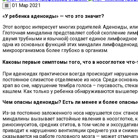
01 Мар 2021
«У ребенка аденоиды» — что это значит?
Этот вопрос интересует многих родителей. Аденоиды, ил
Глоточная миндалина представляет собой скопление лим
двумя трубными и язычной) создает единое лимфоидное 
одна из основных функций этих миндалин лимфоаденоидн
микроорганизмов более глубоко в организм.
Каковы первые симптомы того, что в носоглотке что-
При аденоидах практически всегда происходит нарушение
постоянное слизистое отделяемое из носа. Среди основн
храп во сне, нарушение тембра голоса – гнусавость, сте
кашлем. Как только у ребенка обнаруживаются вышепере
Чем опасны аденоиды? Есть ли менее и более опасны
Из-за постоянно заложенного носа нарушается сон: стан
миндалины вызывает застойные явления в носоглотке, ко
риносинуситов, средних отитов, в том числе и экссудати
приводит к нарушению вентиляции среднего уха и снижен
сказывается на работе головного мозга — может отмечат