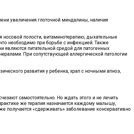
пени увеличения глоточной миндалины, наличия
я носовой полости, витаминотерапию, дыхательные
что необходимо при борьбе с инфекцией. Также
ни являются питательной средой для патогенных
нералами. При сопутствующей аллергической патологии
ического развития у ребенка, храп с ночными апноэ,
чезают самостоятельно. Но ждать этого и не лечить
 практике же терапия назначается каждому малышу,
 же получается «сдерживать» заболевание консервативно