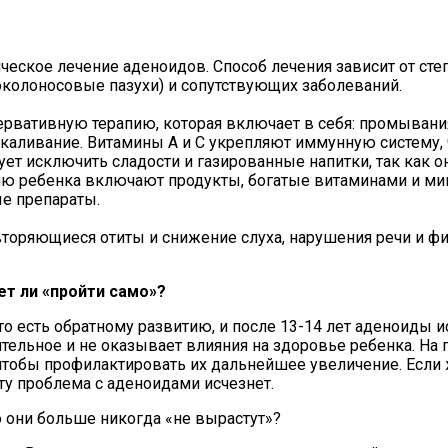
ческое лечение аденоидов. Способ лечения зависит от сте
 околоносовые пазухи) и сопутствующих заболеваний.
ервативную терапию, которая включает в себя: промывани
каливание. Витамины A и C укрепляют иммунную систему, 
ет исключить сладости и газированные напитки, так как о
ню ребенка включают продукты, богатые витаминами и ми
е препараты.
торяющиеся отиты и снижение слуха, нарушения речи и физ
ет ли «пройти само»?
о есть обратному развитию, и после 13-14 лет аденоиды ис
ительное и не оказывает влияния на здоровье ребенка. На
 чтобы профилактировать их дальнейшее увеличение. Если
ту проблема с аденоидами исчезнет.
о они больше никогда «не вырастут»?