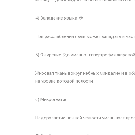
4) Западение языка 👅
При расслаблении язык может западать и част
5) Ожирение ⚖️,а именно- гипертрофия жировой
Жировая ткань вокруг небных миндалин и в обл
на уровне ротовой полости.
6) Микрогнатия
Недоразвитие нижней челюсти уменьшает прос