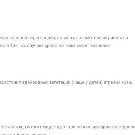
ении носовой перегородки, полипах, вазомоторных ринитах и
го в 10–15% случаев храпа, но тоже имеет значение.
зрастания аденоидных вегетаций (чаще у детей) атрезии хоан,
ость мышц глотки (существуют три основных варианта строен
 оперативное лечение.