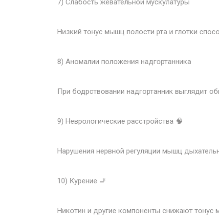
7) Слабость жевательной мускулатуры
Низкий тонус мышц полости рта и глотки спосо
8) Аномалии положения надгортанника
При бодрствовании надгортанник выглядит обы
9) Неврологические расстройства 🧠
Нарушения нервной регуляции мышц дыхательны
10) Курение 🚬
Никотин и другие компоненты снижают тонус м