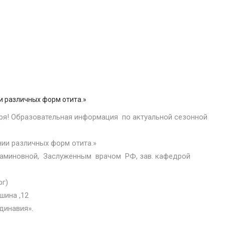
и различных форм отита.»
ря! Образовательная информация по актуальной сезонной
нии различных форм отита.»
ниаминовной, Заслуженным врачом РФ, зав. кафедрой
рг)
ушина ,12
динавия».