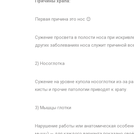
Причины храпа:
Первая причина это нос 😊
Сужение просвета в полости носа при искривл
других заболеваниях носа служит причиной все
2) Носоглотка
Сужение на уровне купола носоглотки из‑за ра
кисты и прочие патологии приводят к храпу.
3) Мышцы глотки
Нарушение работы или анатомическая особенн
мышц) — для каждого варианта показано своё