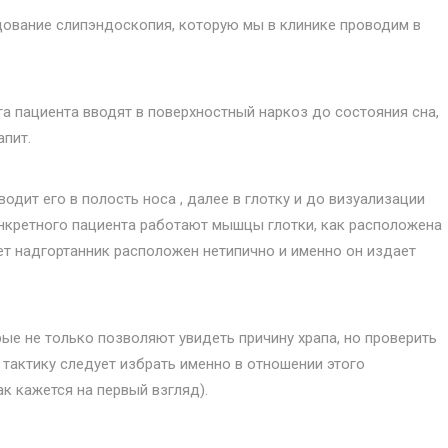
дование слипэндоскопия, которую мы в клинике проводим в
а пациента вводят в поверхностный наркоз до состояния сна,
апит.
одит его в полость носа , далее в глотку и до визуализации
конкретного пациента работают мышцы глотки, как расположена
ет надгортанник расположен нетипично и именно он издает
е не только позволяют увидеть причину храпа, но проверить
 тактику следует избрать именно в отношении этого
как кажется на первый взгляд).